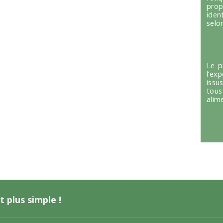
prop
iden
selon
Le p
l’ex
issu
tous
alim
t plus simple !