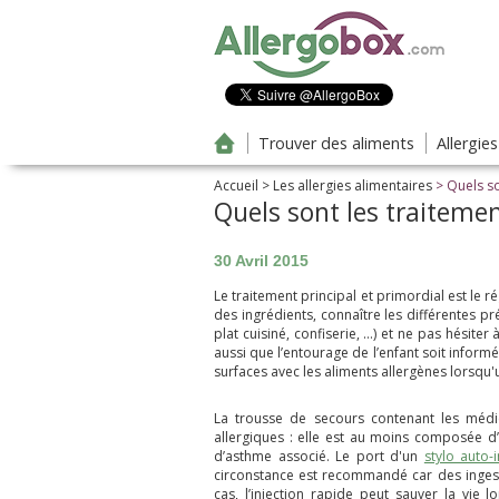
Aller au contenu principal
Trouver des aliments
Allergie
Accueil
>
Les allergies alimentaires
> Quels so
Quels sont les traitemen
30 Avril 2015
Le traitement principal et primordial est le rég
des ingrédients, connaître les différentes p
plat cuisiné, confiserie, …) et ne pas hésiter
aussi que l’entourage de l’enfant soit informé.
surfaces avec les aliments allergènes lorsqu
La trousse de secours contenant les méd
allergiques : elle est au moins composée d’a
d’asthme associé. Le port d'un
stylo auto-
circonstance est recommandé car des ingesti
cas, l’injection rapide peut sauver la vie