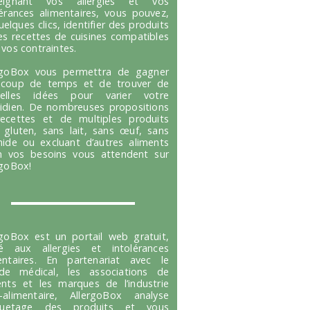
seignant vos allergies et vos
lérances alimentaires, vous pouvez,
uelques clics, identifier des produits
es recettes de cuisines compatibles
 vos contraintes.
rgoBox vous permettra de gagner
coup de temps et de trouver de
velles idées pour varier votre
idien. De nombreuses propositions
ecettes et de multiples produits
 gluten, sans lait, sans œuf, sans
hide ou excluant d’autres aliments
n vos besoins vous attendent sur
rgoBox!
rgoBox est un portail web gratuit,
é aux allergies et intolérances
entaires. En partenariat avec le
e médical, les associations de
ents et les marques de l’industrie
-alimentaire, AllergoBox analyse
tiquetage des produits et vous