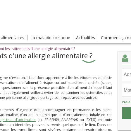
s alimentaires
La maladie cœliaque
Actualités
Comment ça ma
nt les traitements d'une allergie alimentaire ?
ts d'une allergie alimentaire ?
ime d’éviction. Il faut donc apprendre à lire les étiquettes et la liste
résentations de l’aliment à risque surtout sous forme cachée (sauce,
 à questionner sur la présence possible d'un aliment à risque Il faut
 Il faut également veiller à éviter de contaminer les ustensiles et les
'une personne allergique partage son repas avec les autres.
Pas e
icaments d’urgence doit accompagner en permanence les sujets
drénaline, d’un anti-histaminique et d’un traitement inhalé en cas
injecteur d'adrénaline
(ex: ÉPIPEN®, ANAPEN® ou JEXT®) en toute
ons accidentelles peuvent survenir quel que soit le lieu. Dans ces
 lorsque les symptômes sont sévères, notamment respiratoires ou