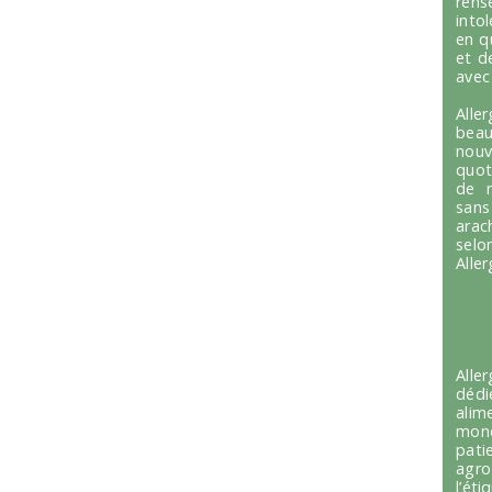
ren
into
en q
et d
avec
Alle
beau
nou
quot
de r
sans
arac
selo
Alle
Alle
dédi
alim
mond
pati
agro
l’é