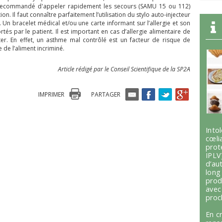
est recommandé d'appeler rapidement les secours (SAMU 15 ou 112)
ion. Il faut connaître parfaitement l’utilisation du stylo auto-injecteur
. Un bracelet médical et/ou une carte informant sur l’allergie et son
és par le patient. Il est important en cas d’allergie alimentaire de
ter. En effet, un asthme mal contrôlé est un facteur de risque de
 de l’aliment incriminé.
Article rédigé par le Conseil Scientifique de la SP2A
IMPRIMER
PARTAGER
Int
cœli
prot
IPLV
d’au
lon
prod
avec
proc
En c