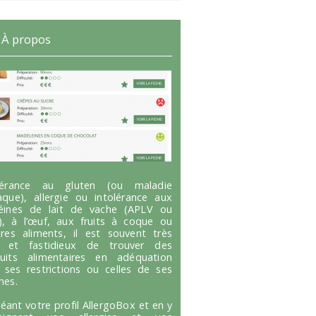
À propos
olérance au gluten (ou maladie
aque), allergie ou intolérance aux
éines de lait de vache (APLV ou
), à l’œuf, aux fruits à coque ou
tres aliments, il est souvent très
g et fastidieux de trouver des
uits alimentaires en adéquation
 ses restrictions ou celles de ses
hes.
réant votre profil AllergoBox et en y