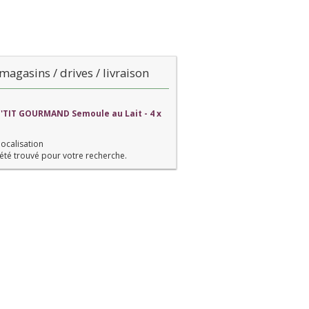
magasins / drives / livraison
P'TIT GOURMAND Semoule au Lait - 4 x
localisation
été trouvé pour votre recherche.