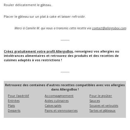
Rouler délicatement le gâteau.
Placer le gâteau sur un plat à cake et laisser refroidir.
Merci à Camille M. qui nous a transmis cette recette via
contact@allergobox.com
----------
Créez gratuitement votre profil AllergoBox
, renseignez vos allergies ou
intolérances alimentaires et retrouvez des produits et des recettes de
cuisines adaptés à vos restrictions !
----------
Retrouvez des centaines d'autres recettes compatibles avec vos allergies
dans AllergoBox !
Pour l'apéritif
Accompagnement
Pour le goûter
Entrées
Aides culinaires
Sauces
Plats
Cakes salés
Soupes et veloutés
Desserts
Pains et viennoiseries
Tartes et gâteaux