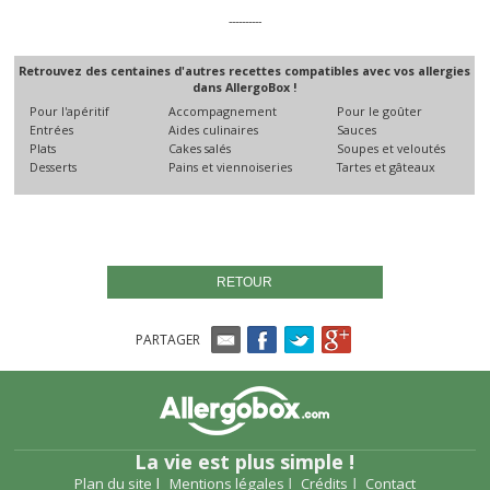
----------
Retrouvez des centaines d'autres recettes compatibles avec vos allergies
dans AllergoBox !
Pour l'apéritif
Accompagnement
Pour le goûter
Entrées
Aides culinaires
Sauces
Plats
Cakes salés
Soupes et veloutés
Desserts
Pains et viennoiseries
Tartes et gâteaux
RETOUR
PARTAGER
La vie est plus simple !
Plan du site
Mentions légales
Crédits
Contact