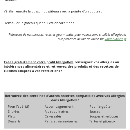
Vérifier ensuite la cuisson du gâteau avec la pointe d’un couteau.
Démouler le gâteau quand il est encore tiède.
Retrouvez de nombreuses recettes gourmandes pour nourrissons et bébés allergiques
aux protéines de lait de vache sur
www.nutricia.fr
----------
Créez gratuitement votre profil AllergoBox
, renseignez vos allergies ou
intolérances alimentaires et retrouvez des produits et des recettes de
cuisines adaptés à vos restrictions !
----------
Retrouvez des centaines d'autres recettes compatibles avec vos allergies
dans AllergoBox !
Pour l'apéritif
Accompagnement
Pour le goûter
Entrées
Aides culinaires
Sauces
Plats
Cakes salés
Soupes et veloutés
Desserts
Pains et viennoiseries
Tartes et gâteaux