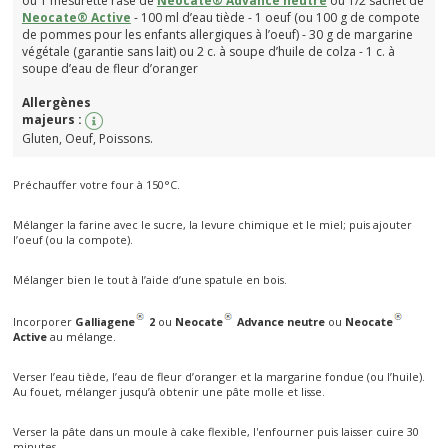
ou 1 mesurette rase de
Neocate® Advance neutre
ou 1/2 sachet de
Neocate® Active
- 100 ml d’eau tiède - 1 oeuf (ou 100 g de compote
de pommes pour les enfants allergiques à l’oeuf) - 30 g de margarine
végétale (garantie sans lait) ou 2 c. à soupe d’huile de colza - 1 c. à
soupe d’eau de fleur d’oranger
Poisson
Allergènes
majeurs :
Gluten, Oeuf, Poissons.
Préchauffer votre four à 150°C.
Mélanger la farine avec le sucre, la levure chimique et le miel; puis ajouter
l’oeuf (ou la compote).
Mélanger bien le tout à l’aide d’une spatule en bois.
Incorporer
Galliagene
2
ou
Neocate
Advance neutre
ou
Neocate
Active
au mélange.
Verser l’eau tiède, l’eau de fleur d’oranger et la margarine fondue (ou l’huile).
Au fouet, mélanger jusqu’à obtenir une pâte molle et lisse.
Verser la pâte dans un moule à cake flexible, l'enfourner puis laisser cuire 30
minutes.