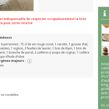
 est indispensable de respecter scrupuleusement la liste
ée pour cette recette.
rédients
 6 personnes : 75 cl de vin rouge corsé, 1 carotte, 1 gousse d’ail,
halotes, 1 oignon, 2 feuilles de laurier, 1 brin de thym, 1 brin de
rin, 1 branche de persil, 2 cuillères à soupe de cognac, 1 cuillère
upe d’huile d’olive
ergènes majeurs :
Int
tes.
cœli
prot
IPLV
d’au
lon
prod
avec
r en rondelles.
proc
En c