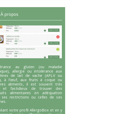
À propos
olérance au gluten (ou maladie
aque), allergie ou intolérance aux
éines de lait de vache (APLV ou
), à l’œuf, aux fruits à coque ou
tres aliments, il est souvent très
g et fastidieux de trouver des
uits alimentaires en adéquation
 ses restrictions ou celles de ses
hes.
réant votre profil AllergoBox et en y