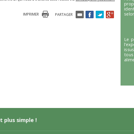
prop
iden
selon
IMPRIMER
PARTAGER
Le p
l’ex
issu
tous
alim
t plus simple !