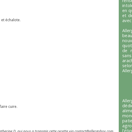
ren
into
en q
et d
n et échalote.
avec
Alle
beau
nou
quot
de r
sans
arac
selo
Alle
Alle
dédi
aire cuire.
alim
mond
pati
agro
l’é
atherine D. qui nous a transmis cette recette via
contact@allergobox.com