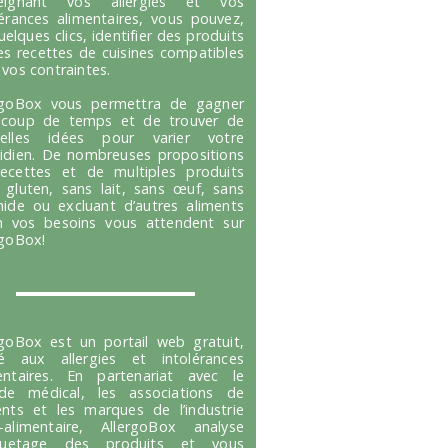
seignant vos allergies et vos
lérances alimentaires, vous pouvez,
uelques clics, identifier des produits
es recettes de cuisines compatibles
 vos contraintes.
rgoBox vous permettra de gagner
coup de temps et de trouver de
velles idées pour varier votre
idien. De nombreuses propositions
ecettes et de multiples produits
 gluten, sans lait, sans œuf, sans
hide ou excluant d’autres aliments
n vos besoins vous attendent sur
rgoBox!
rgoBox est un portail web gratuit,
é aux allergies et intolérances
entaires. En partenariat avec le
e médical, les associations de
ents et les marques de l’industrie
-alimentaire, AllergoBox analyse
tiquetage des produits et vous