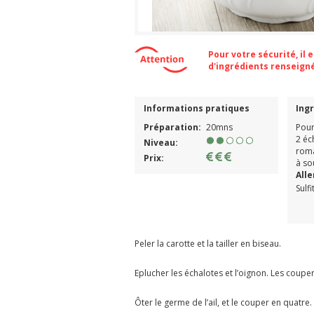
Pour votre sécurité, il
d'ingrédients renseign
Informations pratiques
Ing
Préparation:
20mns
Pour
2 éc
Niveau:
roma
Prix:
à so
All
Sulfi
Peler la carotte et la tailler en biseau.
Eplucher les échalotes et l’oignon. Les coupe
Ôter le germe de l’ail, et le couper en quatre.