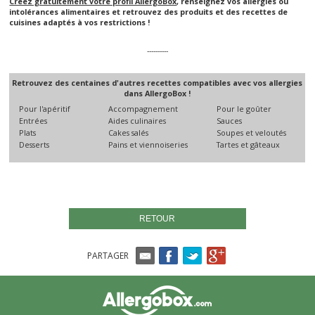
Créez gratuitement votre profil AllergoBox
, renseignez vos allergies ou
intolérances alimentaires et retrouvez des produits et des recettes de
cuisines adaptés à vos restrictions !
----------
Retrouvez des centaines d'autres recettes compatibles avec vos allergies
dans AllergoBox !
Pour l'apéritif
Accompagnement
Pour le goûter
Entrées
Aides culinaires
Sauces
Plats
Cakes salés
Soupes et veloutés
Desserts
Pains et viennoiseries
Tartes et gâteaux
RETOUR
PARTAGER