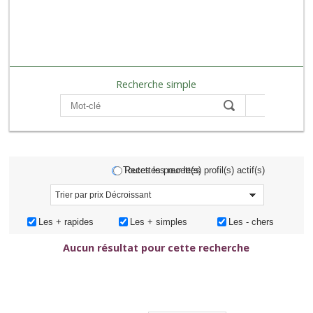
Recherche simple
Compare
Toutes les recettes
Recettes pour le(s) profil(s) actif(s)
Trier par prix
Trier par prix Décroissant
Les + rapides
Les + simples
Les - chers
Aucun résultat pour cette recherche