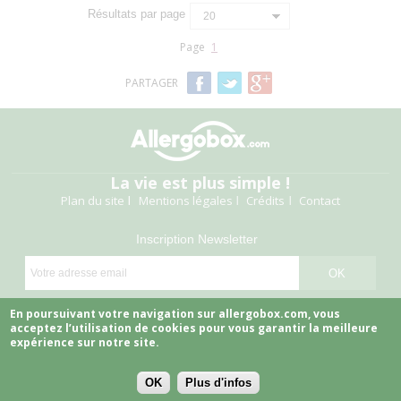
Résultats par page
20
Page
1
PARTAGER
La vie est plus simple !
Plan du site
Mentions légales
Crédits
Contact
Inscription Newsletter
Suivez-nous
En poursuivant votre navigation sur allergobox.com, vous
acceptez l’utilisation de cookies pour vous garantir la meilleure
expérience sur notre site.
OK
Plus d'infos
Copyright © 2026 Allergobox