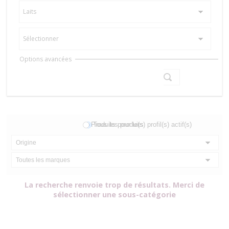
Laits
Sélectionner
Show
Options avancées
Compare
Produits pour le(s) profil(s) actif(s)
Tous les produits
Origine
Toutes les marques
La recherche renvoie trop de résultats. Merci de
sélectionner une sous-catégorie