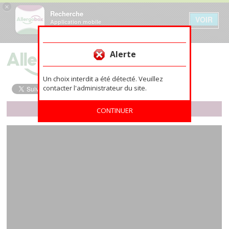
×
Recherche
VOIR
Application mobile
GRATUIT - Sur Google Play
Aller au contenu principal
Alerte
Un choix interdit a été détecté. Veuillez
contacter l'administrateur du site.
NOUVEAU ! L'APPLI MOBILE ALLERGOBOX
CONTINUER