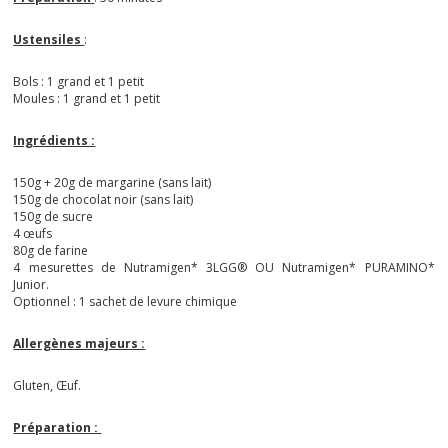
Ustensiles
:
Bols : 1 grand et 1 petit
Moules : 1 grand et 1 petit
Ingrédients :
150g + 20g de margarine (sans lait)
150g de chocolat noir (sans lait)
150g de sucre
4 œufs
80g de farine
4 mesurettes de Nutramigen* 3LGG® OU Nutramigen* PURAMINO*
Junior.
Optionnel : 1 sachet de levure chimique
Allergènes majeurs :
Gluten, Œuf.
Préparation :