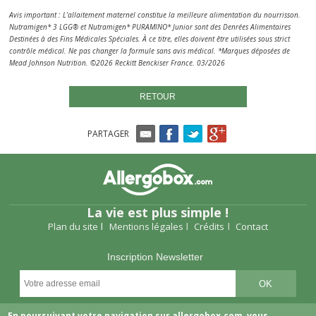
Avis important : L’allaitement maternel constitue la meilleure alimentation du nourrisson.
Nutramigen* 3 LGG® et Nutramigen* PURAMINO* Junior sont des Denrées Alimentaires
Destinées à des Fins Médicales Spéciales. À ce titre, elles doivent être utilisées sous strict
contrôle médical. Ne pas changer la formule sans avis médical. ​*Marques déposées de
Mead Johnson Nutrition. ©2026 Reckitt Benckiser France. 03/2026
RETOUR
PARTAGER
La vie est plus simple !
Plan du site
Mentions légales
Crédits
Contact
Inscription Newsletter
Suivez-nous
En poursuivant votre navigation sur allergobox.com, vous