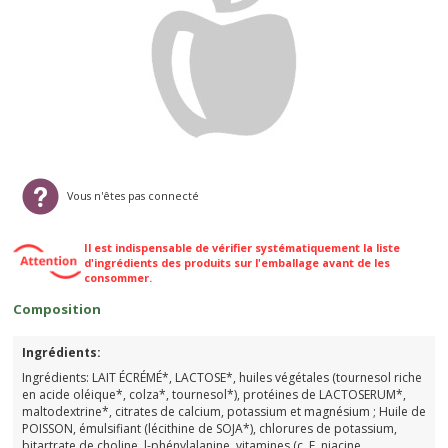
Vous n'êtes pas connecté
Il est indispensable de vérifier systématiquement la liste
d'ingrédients des produits sur l'emballage avant de les
consommer.
Composition
Ingrédients:
Ingrédients: LAIT ÉCRÉMÉ*, LACTOSE*, huiles végétales (tournesol riche
en acide oléique*, colza*, tournesol*), protéines de LACTOSERUM*,
maltodextrine*, citrates de calcium, potassium et magnésium ; Huile de
POISSON, émulsifiant (lécithine de SOJA*), chlorures de potassium,
bitartrate de choline, l-phénylalanine, vitamines (c, E, niacine,