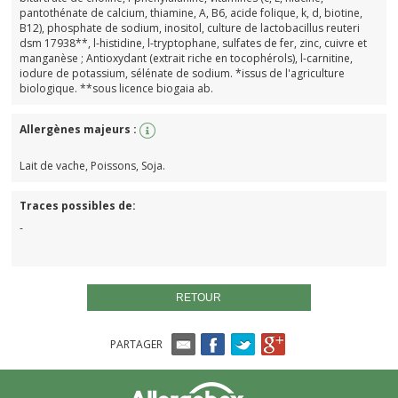
pantothénate de calcium, thiamine, A, B6, acide folique, k, d, biotine,
B12), phosphate de sodium, inositol, culture de lactobacillus reuteri
dsm 17938**, l-histidine, l-tryptophane, sulfates de fer, zinc, cuivre et
manganèse ; Antioxydant (extrait riche en tocophérols), l-carnitine,
iodure de potassium, sélénate de sodium. *issus de l'agriculture
biologique. **sous licence biogaia ab.
Allergènes majeurs :
Lait de vache, Poissons, Soja.
Traces possibles de:
-
RETOUR
PARTAGER