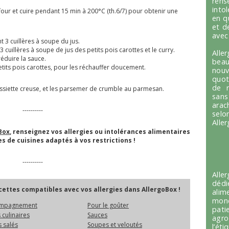
ren
into
four et cuire pendant 15 min à 200°C (th.6/7) pour obtenir une
en q
et d
avec
t 3 cuillères à soupe du jus.
 cuillères à soupe de jus des petits pois carottes et le curry.
Alle
réduire la sauce.
beau
petits pois carottes, pour les réchauffer doucement.
nou
quot
de r
 assiette creuse, et les parsemer de crumble au parmesan.
sans
arac
----------
selo
Alle
Box
, renseignez vos allergies ou intolérances alimentaires
s de cuisines adaptés à vos restrictions !
----------
Alle
dédi
ettes compatibles avec vos allergies dans AllergoBox !
alim
mond
mpagnement
Pour le goûter
pati
 culinaires
Sauces
agro
 salés
Soupes et veloutés
l’é