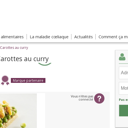
s alimentaires
La maladie cœliaque
Actualités
Comment ça ma
 Carottes au curry
arottes au curry
Marque partenaire
Vous n'êtes pas
connecté
Pas e