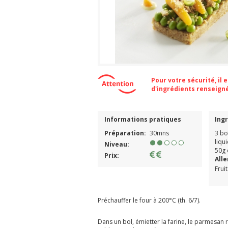
Pour votre sécurité, il
d'ingrédients renseign
Informations pratiques
Ing
Préparation:
30mns
3 bo
liqu
Niveau:
50g 
Prix:
All
Frui
Préchauffer le four à 200°C (th. 6/7).
Dans un bol, émietter la farine, le parmesan