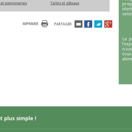
 et viennoiseries
Tartes et gâteaux
prop
iden
selon
IMPRIMER
PARTAGER
Le p
l’ex
issu
tous
alim
t plus simple !