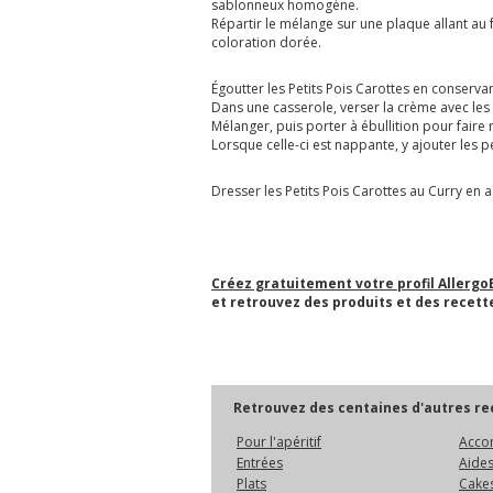
sablonneux homogène.
Répartir le mélange sur une plaque allant au 
coloration dorée.
Égoutter les Petits Pois Carottes en conservan
Dans une casserole, verser la crème avec les 3
Mélanger, puis porter à ébullition pour faire 
Lorsque celle-ci est nappante, y ajouter les 
Dresser les Petits Pois Carottes au Curry en
Créez gratuitement votre profil Allergo
et retrouvez des produits et des recette
Retrouvez des centaines d'autres rec
Pour l'apéritif
Acco
Entrées
Aides
Plats
Cakes