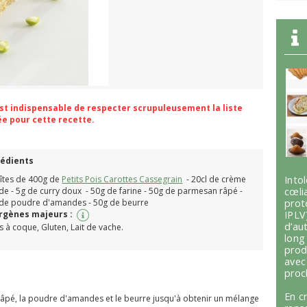
 est indispensable de respecter scrupuleusement la liste
ée pour cette recette.
rédients
îtes de 400g de
Petits Pois Carottes Cassegrain
- 20cl de crème
Int
ide - 5g de curry doux - 50g de farine - 50g de parmesan râpé -
cœli
de poudre d'amandes - 50g de beurre
prot
ergènes majeurs :
IPLV
d’au
ts à coque, Gluten, Lait de vache.
lon
prod
avec
proc
En c
 râpé, la poudre d'amandes et le beurre jusqu'à obtenir un mélange