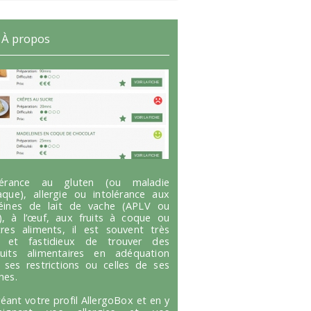
À propos
olérance au gluten (ou maladie
aque), allergie ou intolérance aux
éines de lait de vache (APLV ou
), à l’œuf, aux fruits à coque ou
tres aliments, il est souvent très
g et fastidieux de trouver des
uits alimentaires en adéquation
 ses restrictions ou celles de ses
hes.
réant votre profil AllergoBox et en y