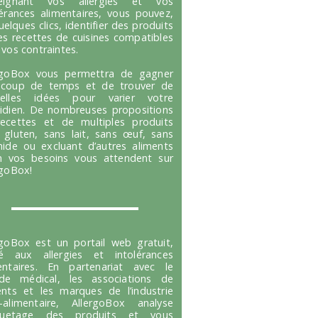
seignant vos allergies et vos
lérances alimentaires, vous pouvez,
uelques clics, identifier des produits
es recettes de cuisines compatibles
 vos contraintes.
rgoBox vous permettra de gagner
coup de temps et de trouver de
velles idées pour varier votre
idien. De nombreuses propositions
ecettes et de multiples produits
 gluten, sans lait, sans œuf, sans
hide ou excluant d’autres aliments
n vos besoins vous attendent sur
rgoBox!
rgoBox est un portail web gratuit,
é aux allergies et intolérances
entaires. En partenariat avec le
e médical, les associations de
ents et les marques de l’industrie
-alimentaire, AllergoBox analyse
tiquetage des produits et vous