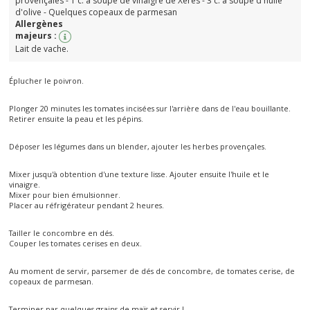
provençales - 1 c. à soupe de vinaigre de Xéres - 3 c. à soupe d'huile
d'olive - Quelques copeaux de parmesan
Allergènes
majeurs :
Lait de vache.
Éplucher le poivron.
Plonger 20 minutes les tomates incisées sur l'arrière dans de l'eau bouillante.
Retirer ensuite la peau et les pépins.
Déposer les légumes dans un blender, ajouter les herbes provençales.
Mixer jusqu'à obtention d'une texture lisse. Ajouter ensuite l'huile et le
vinaigre.
Mixer pour bien émulsionner.
Placer au réfrigérateur pendant 2 heures.
Tailler le concombre en dés.
Couper les tomates cerises en deux.
Au moment de servir, parsemer de dés de concombre, de tomates cerise, de
copeaux de parmesan.
Terminer par quelques grains de maïs et servir !