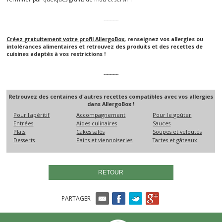
----------
Créez gratuitement votre profil AllergoBox
, renseignez vos allergies ou
intolérances alimentaires et retrouvez des produits et des recettes de
cuisines adaptés à vos restrictions !
----------
Retrouvez des centaines d'autres recettes compatibles avec vos allergies
dans AllergoBox !
Pour l'apéritif
Accompagnement
Pour le goûter
Entrées
Aides culinaires
Sauces
Plats
Cakes salés
Soupes et veloutés
Desserts
Pains et viennoiseries
Tartes et gâteaux
RETOUR
PARTAGER