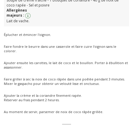
soupe de crème fraiche - 1 bouquet de coriandre - 40 g de noix de
coco rapée - Sel et poivre
Allergènes
majeurs :
Lait de vache.
Éplucher et émincer l'oignon.
Faire fondre le beurre dans une casserole et faire cuire l'oignon sans le
colorer.
Ajouter ensuite les carottes, le lait de coco et le bouillon. Porter à ébullition et
assaisonner.
Faire griller à sec la noix de coco râpée dans une poêlée pendant 3 minutes.
Mixer le gaspacho pour obtenir un velouté lisse et onctueux.
Ajouter la crème et la coriandre finement rapée.
Réserver au frais pendant 2 heures.
Au moment de servir, parsemer de noix de coco râpée grillée.
----------