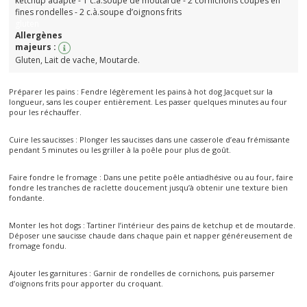
ketchup adapté - 1 c.à.soupe de moutarde - 2 cornichons coupés en
fines rondelles - 2 c.à.soupe d’oignons frits
gluten
Allergènes
majeurs :
Gluten, Lait de vache, Moutarde.
Préparer les pains : Fendre légèrement les pains à hot dog Jacquet sur la
longueur, sans les couper entièrement. Les passer quelques minutes au four
pour les réchauffer.
Cuire les saucisses : Plonger les saucisses dans une casserole d’eau frémissante
pendant 5 minutes ou les griller à la poêle pour plus de goût.
Faire fondre le fromage : Dans une petite poêle antiadhésive ou au four, faire
fondre les tranches de raclette doucement jusqu’à obtenir une texture bien
fondante.
Monter les hot dogs : Tartiner l’intérieur des pains de ketchup et de moutarde.
Déposer une saucisse chaude dans chaque pain et napper généreusement de
fromage fondu.
Ajouter les garnitures : Garnir de rondelles de cornichons, puis parsemer
d’oignons frits pour apporter du croquant.