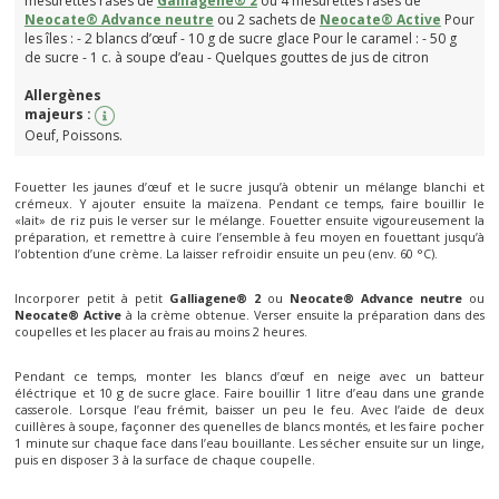
mesurettes rases de
Galliagene® 2
ou 4 mesurettes rases de
Neocate® Advance neutre
ou 2 sachets de
Neocate® Active
Pour
les îles : - 2 blancs d’œuf - 10 g de sucre glace Pour le caramel : - 50 g
de sucre - 1 c. à soupe d’eau - Quelques gouttes de jus de citron
Poisson
Allergènes
majeurs :
Oeuf, Poissons.
Fouetter les jaunes d’œuf et le sucre jusqu’à obtenir un mélange blanchi et
crémeux. Y ajouter ensuite la maïzena. Pendant ce temps, faire bouillir le
«lait» de riz puis le verser sur le mélange. Fouetter ensuite vigoureusement la
préparation, et remettre à cuire l’ensemble à feu moyen en fouettant jusqu’à
l’obtention d’une crème. La laisser refroidir ensuite un peu (env. 60 °C).
Incorporer petit à petit
Galliagene® 2
ou
Neocate® Advance neutre
ou
Neocate® Active
à la crème obtenue. Verser ensuite la préparation dans des
coupelles et les placer au frais au moins 2 heures.
Pendant ce temps, monter les blancs d’œuf en neige avec un batteur
éléctrique et 10 g de sucre glace. Faire bouillir 1 litre d’eau dans une grande
casserole. Lorsque l’eau frémit, baisser un peu le feu. Avec l’aide de deux
cuillères à soupe, façonner des quenelles de blancs montés, et les faire pocher
1 minute sur chaque face dans l’eau bouillante. Les sécher ensuite sur un linge,
puis en disposer 3 à la surface de chaque coupelle.