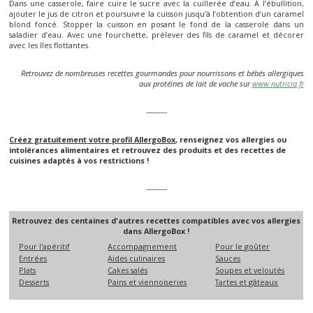
Dans une casserole, faire cuire le sucre avec la cuillerée d’eau. A l’ébullition,
ajouter le jus de citron et poursuivre la cuisson jusqu’à l’obtention d’un caramel
blond foncé. Stopper la cuisson en posant le fond de la casserole dans un
saladier d’eau. Avec une fourchette, prélever des fils de caramel et décorer
avec les îles flottantes.
Retrouvez de nombreuses recettes gourmandes pour nourrissons et bébés allergiques
aux protéines de lait de vache sur
www.nutricia.fr
----------
Créez gratuitement votre profil AllergoBox
, renseignez vos allergies ou
intolérances alimentaires et retrouvez des produits et des recettes de
cuisines adaptés à vos restrictions !
----------
Retrouvez des centaines d'autres recettes compatibles avec vos allergies
dans AllergoBox !
Pour l'apéritif
Accompagnement
Pour le goûter
Entrées
Aides culinaires
Sauces
Plats
Cakes salés
Soupes et veloutés
Desserts
Pains et viennoiseries
Tartes et gâteaux