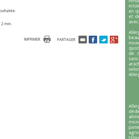
ren
into
souhaitée.
en q
et d
avec
 2 min.
Alle
beau
IMPRIMER
PARTAGER
nou
quot
de r
sans
arac
selo
Alle
Alle
dédi
alim
mond
pati
agro
l’é