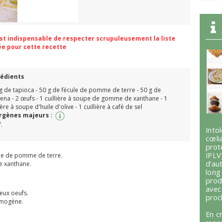
 est indispensable de respecter scrupuleusement la liste
ée pour cette recette
rédients
g de tapioca - 50 g de fécule de pomme de terre - 50 g de
ena - 2 œufs - 1 cuillière à soupe de gomme de xanthane - 1
lière à soupe d'huile d'olive - 1 cuillière à café de sel
ergènes majeurs :
.
Int
cœli
prot
IPLV
cule de pomme de terre.
d’au
e xanthane.
lon
prod
avec
deux oeufs.
proc
omogène.
En c