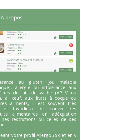
À propos
olérance au gluten (ou maladie
aque), allergie ou intolérance aux
éines de lait de vache (APLV ou
), à l’œuf, aux fruits à coque ou
tres aliments, il est souvent très
g et fastidieux de trouver des
uits alimentaires en adéquation
 ses restrictions ou celles de ses
hes.
réant votre profil AllergoBox et en y