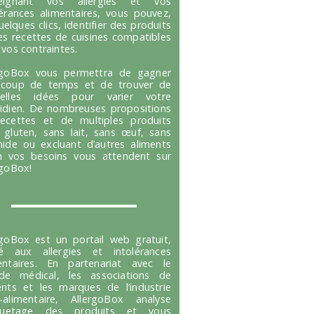
seignant vos allergies et vos
lérances alimentaires, vous pouvez,
uelques clics, identifier des produits
es recettes de cuisines compatibles
 vos contraintes.
rgoBox vous permettra de gagner
coup de temps et de trouver de
velles idées pour varier votre
idien. De nombreuses propositions
ecettes et de multiples produits
 gluten, sans lait, sans œuf, sans
hide ou excluant d’autres aliments
n vos besoins vous attendent sur
rgoBox!
rgoBox est un portail web gratuit,
é aux allergies et intolérances
entaires. En partenariat avec le
e médical, les associations de
ents et les marques de l’industrie
-alimentaire, AllergoBox analyse
tiquetage des produits et vous