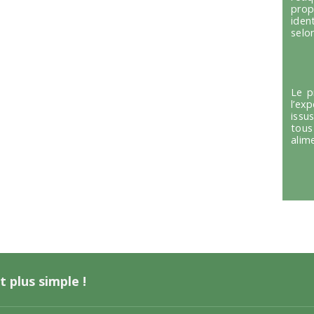
prop
iden
selon
Le p
l’ex
issu
tous
alim
t plus simple !