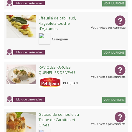
Marque partenaire
VOIR LA FICHE
Effeuillé de cabillaud,
Flageolets touche
Vous n'êtes pas connecté
d'Agrumes
Cassegrain
Marque partenaire
VOIR LA FICHE
RAVIOLES FARCIES
QUENELLES DE VEAU
Vous n'êtes pas connecté
PETITJEAN
Marque partenaire
VOIR LA FICHE
Gâteau de semoule au
Tajine de Carottes et
Vous n'êtes pas connecté
Olives