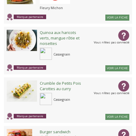
Fleury Michon
Marque partenaire
VOIR LA FICHE
Quinoa aux haricots
verts, mangue rôtie et
Vous n'êtes pas connecté
noisettes
Cassegrain
Marque partenaire
VOIR LA FICHE
Crumble de Petits Pois
Carottes au curry
Vous n'êtes pas connecté
Cassegrain
Marque partenaire
VOIR LA FICHE
Burger sandwich