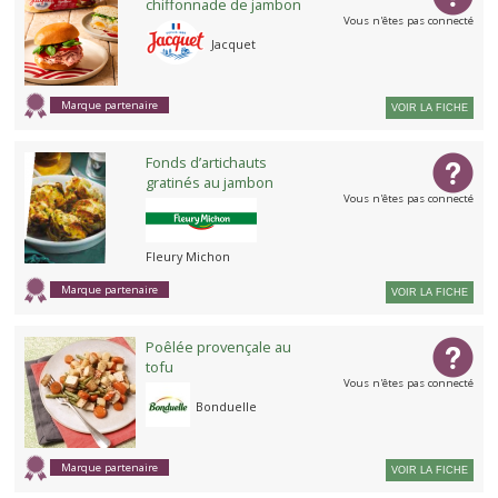
chiffonnade de jambon
Vous n'êtes pas connecté
Jacquet
Marque partenaire
VOIR LA FICHE
Fonds d’artichauts
gratinés au jambon
Vous n'êtes pas connecté
Fleury Michon
Marque partenaire
VOIR LA FICHE
Poêlée provençale au
tofu
Vous n'êtes pas connecté
Bonduelle
Marque partenaire
VOIR LA FICHE