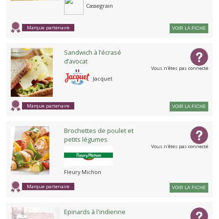
Cassegrain
Marque partenaire
VOIR LA FICHE
Sandwich à l’écrasé
d’avocat
Vous n'êtes pas connecté
Jacquet
Marque partenaire
VOIR LA FICHE
Brochettes de poulet et
petits légumes
Vous n'êtes pas connecté
Fleury Michon
Marque partenaire
VOIR LA FICHE
Epinards à l'indienne