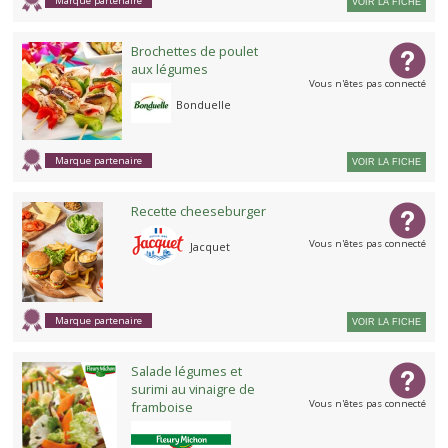
Marque partenaire
VOIR LA FICHE
Brochettes de poulet
aux légumes
Vous n'êtes pas connecté
Bonduelle
Marque partenaire
VOIR LA FICHE
Recette cheeseburger
Vous n'êtes pas connecté
Jacquet
Marque partenaire
VOIR LA FICHE
Salade légumes et
surimi au vinaigre de
Vous n'êtes pas connecté
framboise