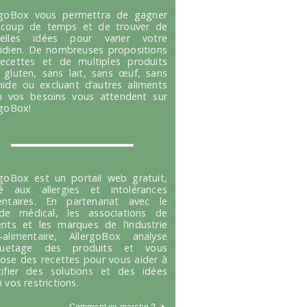
rgoBox vous permettra de gagner
coup de temps et de trouver de
velles idées pour varier votre
idien. De nombreuses propositions
ecettes et de multiples produits
 gluten, sans lait, sans œuf, sans
hide ou excluant d’autres aliments
n vos besoins vous attendent sur
rgoBox!
rgoBox est un portail web gratuit,
é aux allergies et intolérances
entaires. En partenariat avec le
e médical, les associations de
ents et les marques de l’industrie
-alimentaire, AllergoBox analyse
tiquetage des produits et vous
ose des recettes pour vous aider à
tifier des solutions et des idées
 vos restrictions.