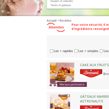
Soupes et veloutés
Tartes et gateaux
Accueil
> Recettes
Pour votre sécurité, il 
d'ingrédients renseigné
Compare
Les + rapides
Les + simples
Les
CAKE AUX FRUIT
Bro
Marque partenaire
GÂTEAUX MARBRÉ
ASTRONAUTE