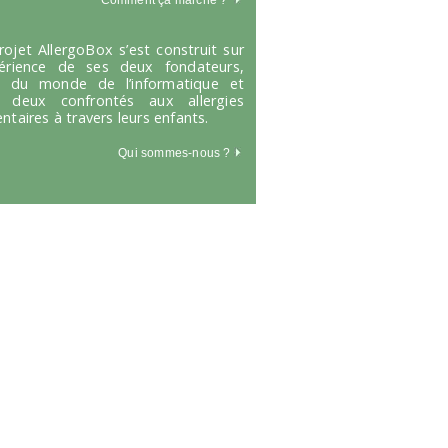
Comment ça marche
?
rojet AllergoBox s’est construit sur
périence de ses deux fondateurs,
s du monde de l’informatique et
 deux confrontés aux allergies
entaires à travers leurs enfants.
Qui sommes-nous ?