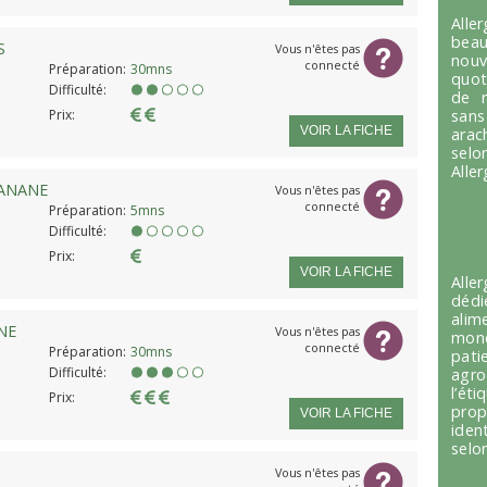
Alle
beau
S
Vous n'êtes pas
nou
connecté
Préparation:
30mns
quot
Difficulté:
de r
sans
Prix:
VOIR LA FICHE
arac
selo
Alle
ANANE
Vous n'êtes pas
connecté
Préparation:
5mns
Difficulté:
Prix:
VOIR LA FICHE
Alle
dédi
alim
NE
Vous n'êtes pas
mond
connecté
Préparation:
30mns
pati
Difficulté:
agro
l’é
Prix:
prop
VOIR LA FICHE
iden
selon
Vous n'êtes pas