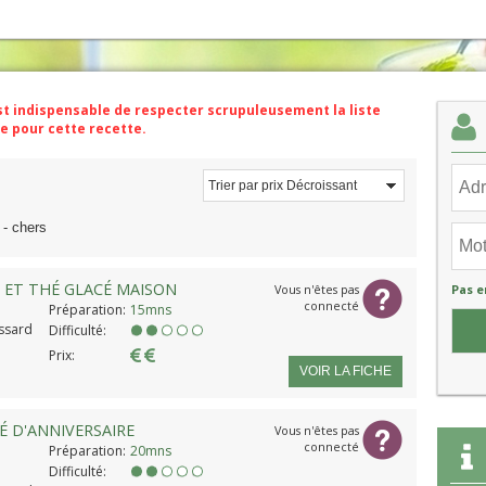
est indispensable de respecter scrupuleusement la liste
e pour cette recette.
Trier par prix
Trier par prix Décroissant
 - chers
S ET THÉ GLACÉ MAISON
Pas e
Vous n'êtes pas
connecté
Préparation:
15mns
ssard
Difficulté:
Prix:
VOIR LA FICHE
 D'ANNIVERSAIRE
Vous n'êtes pas
connecté
Préparation:
20mns
Difficulté: