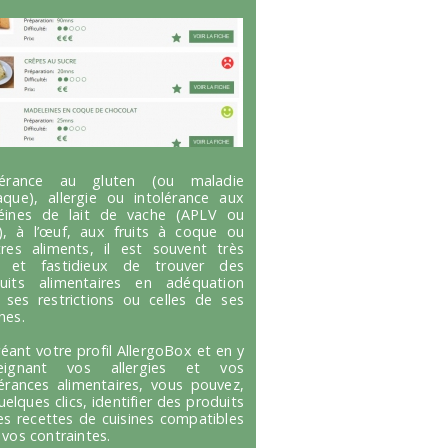
olérance au gluten (ou maladie
aque), allergie ou intolérance aux
éines de lait de vache (APLV ou
), à l’œuf, aux fruits à coque ou
tres aliments, il est souvent très
g et fastidieux de trouver des
uits alimentaires en adéquation
 ses restrictions ou celles de ses
hes.
réant votre profil AllergoBox et en y
seignant vos allergies et vos
lérances alimentaires, vous pouvez,
uelques clics, identifier des produits
es recettes de cuisines compatibles
 vos contraintes.