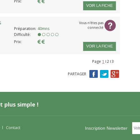
Prix:
VOIR LA FICHE
S
Vous n'êtes pas
connecté
Préparation:
40mns
Difficulté:
Prix:
VOIR LA FICHE
Page
Pages
1
2
3
PARTAGER
t plus simple !
s
Contact
Inscription Newsletter