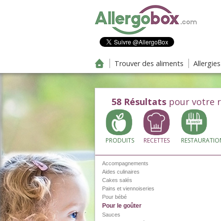
Aller au contenu principal
Trouver des aliments
Allergie
58
Résultats
pour votre 
Pour l'apéritif
Entrées
PRODUITS
RECETTES
RESTAURATIO
Plats
Desserts
Accompagnements
Aides culinaires
Cakes salés
Pains et viennoiseries
Pour bébé
Pour le goûter
Sauces