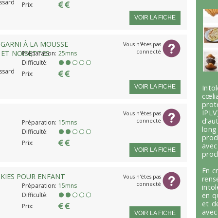
ssard
Prix:
VOIR LA FICHE
GARNI À LA MOUSSE
Vous n'êtes pas
connecté
ET NOISETTES
Préparation:
25mns
Difficulté:
ssard
Prix:
Int
VOIR LA FICHE
cœli
prot
IPLV
Vous n'êtes pas
d’au
connecté
Préparation:
15mns
lon
Difficulté:
prod
Prix:
avec
VOIR LA FICHE
proc
En c
KIES POUR ENFANT
Vous n'êtes pas
ren
connecté
Préparation:
15mns
into
en q
Difficulté:
et d
Prix:
avec
VOIR LA FICHE